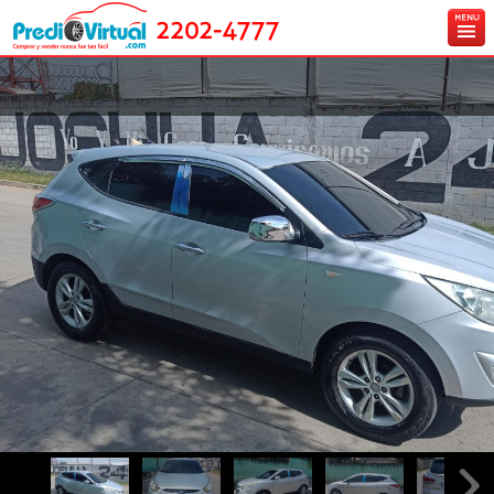
2202-4777
Inicio
Ingresa tu vehículo gratis
Carros en venta
Créditos y Seguros
Contáctanos