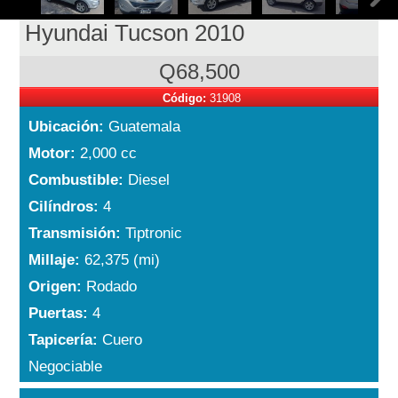
Hyundai Tucson 2010
Q68,500
Código:
31908
Ubicación:
Guatemala
Motor:
2,000 cc
Combustible:
Diesel
Cilíndros:
4
Transmisión:
Tiptronic
Millaje:
62,375 (mi)
Origen:
Rodado
Puertas:
4
Tapicería:
Cuero
Negociable