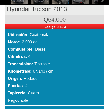
Hyundai Tucson 2013
Q64,000
Código:
34583
Ubicación:
Guatemala
Motor:
2,000 cc
Combustible:
Diesel
Cilíndros:
4
Transmisión:
Tiptronic
Kilometraje:
67,143 (km)
Origen:
Rodado
Puertas:
4
Tapicería:
Cuero
Negociable