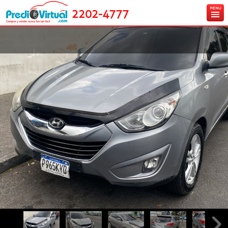
2202-4777
Inicio
Ingresa tu vehículo gratis
Carros en venta
Créditos y Seguros
Contáctanos