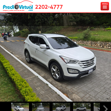
2202-4777
Inicio
Ingresa tu vehículo gratis
Carros en venta
Créditos y Seguros
Contáctanos