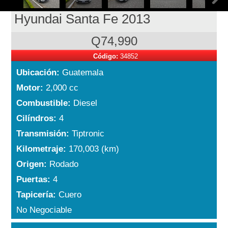
Hyundai Santa Fe 2013
Q74,990
Código:
34852
Ubicación:
Guatemala
Motor:
2,000 cc
Combustible:
Diesel
Cilíndros:
4
Transmisión:
Tiptronic
Kilometraje:
170,003 (km)
Origen:
Rodado
Puertas:
4
Tapicería:
Cuero
No Negociable