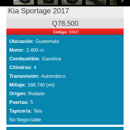
Kia Sportage 2017
Q78,500
Código:
33922
Ubicación:
Guatemala
Motor:
2,400 cc
Combustible:
Gasolina
Cilíndros:
4
Transmisión:
Automático
Millaje:
188,740 (mi)
Origen:
Rodado
Puertas:
5
Tapicería:
Tela
No Negociable