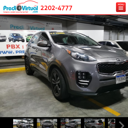
2202-4777
Inicio
Ingresa tu vehículo gratis
Carros en venta
Créditos y Seguros
Contáctanos