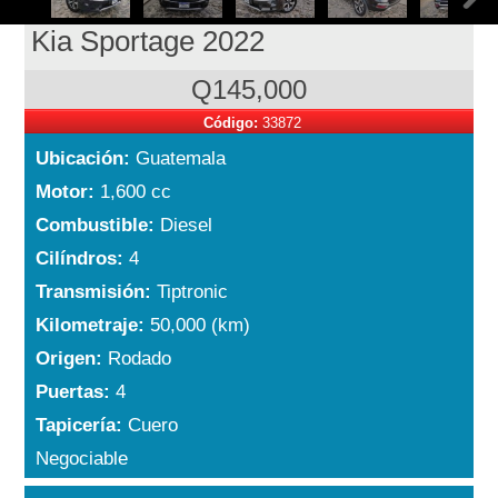
Kia Sportage 2022
Q145,000
Código:
33872
Ubicación:
Guatemala
Motor:
1,600 cc
Combustible:
Diesel
Cilíndros:
4
Transmisión:
Tiptronic
Kilometraje:
50,000 (km)
Origen:
Rodado
Puertas:
4
Tapicería:
Cuero
Negociable