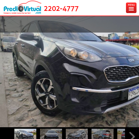
2202-4777
Inicio
Ingresa tu vehículo gratis
Carros en venta
Créditos y Seguros
Contáctanos