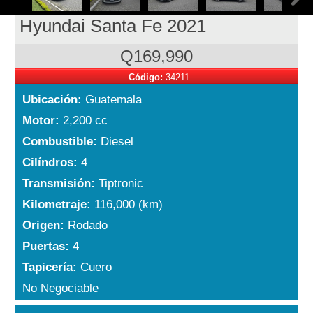
Hyundai Santa Fe 2021
Q169,990
Código:
34211
Ubicación:
Guatemala
Motor:
2,200 cc
Combustible:
Diesel
Cilíndros:
4
Transmisión:
Tiptronic
Kilometraje:
116,000 (km)
Origen:
Rodado
Puertas:
4
Tapicería:
Cuero
No Negociable