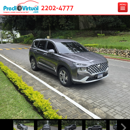
2202-4777
Inicio
Ingresa tu vehículo gratis
Carros en venta
Créditos y Seguros
Contáctanos