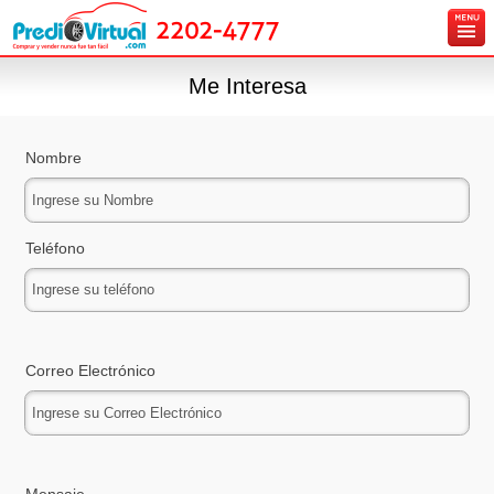
2202-4777
Inicio
Me Interesa
Ingresa tu vehículo gratis
Carros en venta
Nombre
Créditos y Seguros
Contáctanos
Teléfono
Correo Electrónico
Mensaje