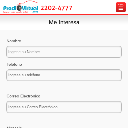
2202-4777
Inicio
Me Interesa
Ingresa tu vehículo gratis
Carros en venta
Nombre
Créditos y Seguros
Contáctanos
Teléfono
Correo Electrónico
Mensaje