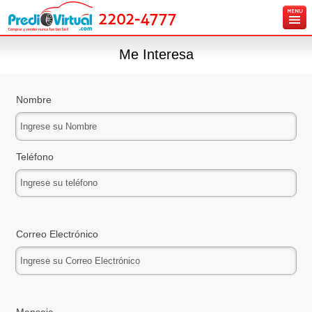
2202-4777
Inicio
Me Interesa
Ingresa tu vehículo gratis
Carros en venta
Nombre
Créditos y Seguros
Contáctanos
Teléfono
Correo Electrónico
Mensaje