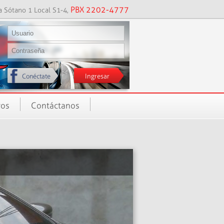
PBX 2202-4777
a Sótano 1 Local S1-4,
Conéctate
ros
Contáctanos