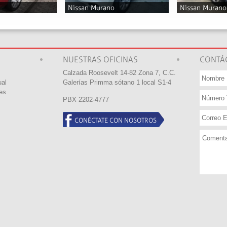
Nissan Murano
Nissan Rogue
2021
2019
Q168,000
Q98,000
NUESTRAS OFICINAS
CONTÁ
Calzada Roosevelt 14-82 Zona 7, C.C.
ual
Galerí­as Primma sótano 1 local S1-4
es
PBX 2202-4777
CONÉCTATE CON NOSOTROS