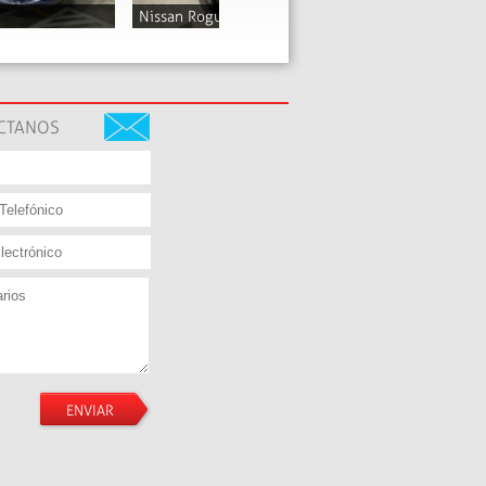
Nissan Qashqai
2016
Q89,500
CTANOS