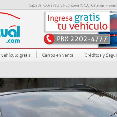
Calzada RooseVelt 14-82 Zona 7, C.C. Galerías Primm
 vehículo gratis
Carros en venta
Créditos y Segu