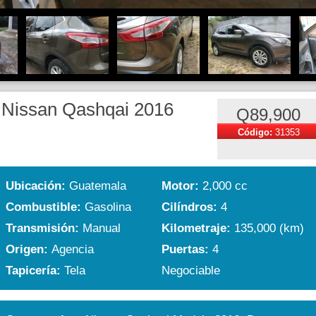
Nissan Qashqai 2016
Q89,900
Código:
31353
Ubicación:
Guatemala
Motor:
2,000 cc
Combustible:
Gasolina
Cilíndros:
4
Transmisión:
Manual
Kilometraje:
135,000 (km)
Origen:
Agencia
Puertas:
4
Tapicería:
Tela
Negociable