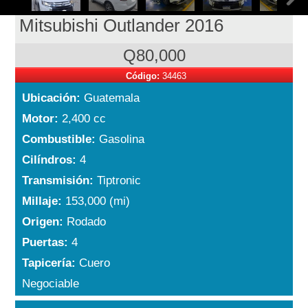
Mitsubishi Outlander 2016
Q80,000
Código:
34463
Ubicación:
Guatemala
Motor:
2,400 cc
Combustible:
Gasolina
Cilíndros:
4
Transmisión:
Tiptronic
Millaje:
153,000 (mi)
Origen:
Rodado
Puertas:
4
Tapicería:
Cuero
Negociable