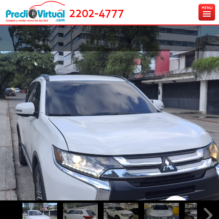
2202-4777
Inicio
Ingresa tu vehículo gratis
Carros en venta
Créditos y Seguros
Contáctanos