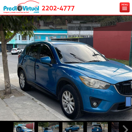
2202-4777
Inicio
Ingresa tu vehículo gratis
Carros en venta
Créditos y Seguros
Contáctanos