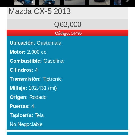
Mazda CX-5 2013
Q63,000
Código:
34496
Ubicación:
Guatemala
Motor:
2,000 cc
Combustible:
Gasolina
Cilíndros:
4
Transmisión:
Tiptronic
Millaje:
102,431 (mi)
Origen:
Rodado
Puertas:
4
Tapicería:
Tela
No Negociable