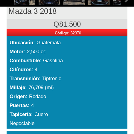
Mazda 3 2018
Q81,500
Código:
32370
Ubicación:
Guatemala
Motor:
2,500 cc
Combustible:
Gasolina
Cilíndros:
4
Transmisión:
Tiptronic
Millaje:
76,709 (mi)
Origen:
Rodado
Puertas:
4
Tapicería:
Cuero
Negociable