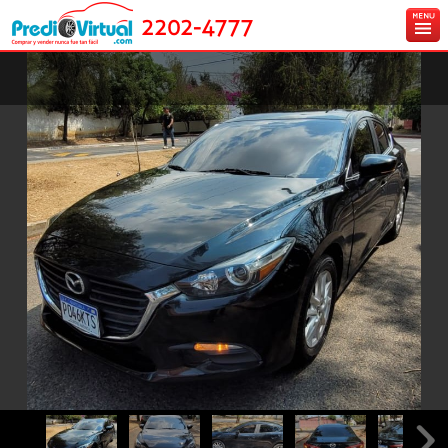
2202-4777
Inicio
Ingresa tu vehículo gratis
Carros en venta
Créditos y Seguros
Contáctanos