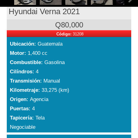
Hyundai Verna 2021
Q80,000
Código:
31208
Ubicación:
Guatemala
Motor:
1,400 cc
Combustible:
Gasolina
Cilíndros:
4
Transmisión:
Manual
Kilometraje:
33,275 (km)
Origen:
Agencia
Puertas:
4
Tapicería:
Tela
Negociable