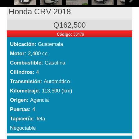
Honda CRV 2018
Q162,500
Código:
33479
Ubicación:
Guatemala
Motor:
2,400 cc
Combustible:
Gasolina
Cilíndros:
4
Transmisión:
Automático
Kilometraje:
113,500 (km)
Origen:
Agencia
Puertas:
4
Tapicería:
Tela
Negociable