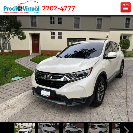
2202-4777
Inicio
Ingresa tu vehículo gratis
Carros en venta
Créditos y Seguros
Contáctanos