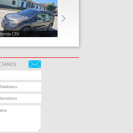
Honda CRV
2013
Q73,000
CTANOS