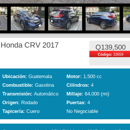
Honda CRV 2017
Q139,500
Código:
33659
Ubicación:
Guatemala
Motor:
1,500 cc
Combustible:
Gasolina
Cilíndros:
4
Transmisión:
Automático
Millaje:
64,000 (mi)
Origen:
Rodado
Puertas:
4
Tapicería:
Cuero
No Negociable