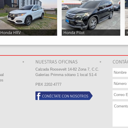
Honda CRV
Honda CRV 4X4 EX
2014
2009
Q82,000
Q60,000
NUESTRAS OFICINAS
CONTÁ
Calzada Roosevelt 14-82 Zona 7, C.C.
ual
Galerí­as Primma sótano 1 local S1-4
es
PBX 2202-4777
CONÉCTATE CON NOSOTROS